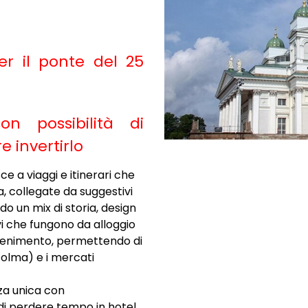
per il ponte del 25
n possibilità di
 invertirlo
sce a viaggi e itinerari che
a, collegate da suggestivi
do un mix di storia, design
vi che fungono da alloggio
attenimento, permettendo di
olma) e i mercati
za unica con
di perdere tempo in hotel.