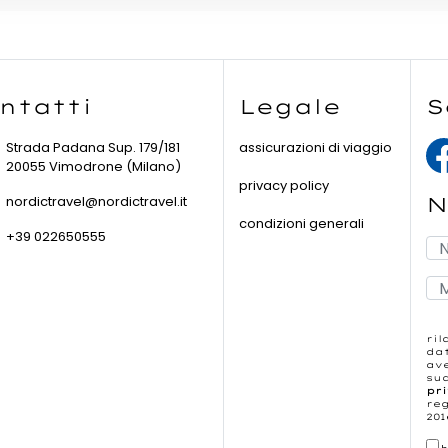
ntatti
Legale
S
Strada Padana Sup. 179/181
assicurazioni di viaggio
20055 Vimodrone (Milano)
privacy policy
nordictravel@nordictravel.it
N
condizioni generali
+39 022650555
ril
dat
ave
sua
pr
re
201