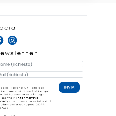
ocial
ewsletter
INVIA
ascio il pieno utilizzo dei
i da me qui riportati dopo
r letto compreso in ogni
 parte l'
informativa
ivacy
così come previsto dal
golamento europeo GDPR
6/679