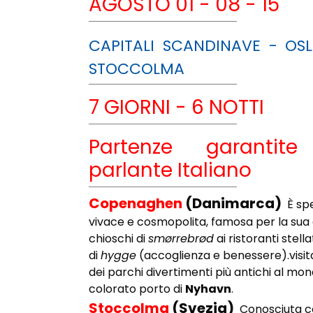
AGOSTO 01 - 08 - 15
CAPITALI SCANDINAVE - OS
STOCCOLMA
7 GIORNI - 6 NOTTI
Partenze garanti
parlante Italiano
Copenaghen
(Danimarca)
È sp
vivace e cosmopolita, famosa per la sua
chioschi di
smørrebrød
ai ristoranti stell
di
hygge
(accoglienza e benessere).visitare
dei parchi divertimenti più antichi al mo
colorato porto di
Nyhavn
.
Stoccolma
(Svezia)
Conosciuta co