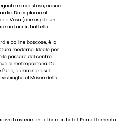
elegante e maestosa, unisce
ardia. Da esplorare il
 Museo Vasa (che ospita un
are un tour in battello
ord e colline boscose, è la
ettura moderna. Ideale per
ibile passare dal centro
minuti di metropolitana. Da
 l'Urlo, camminare sul
i vichinghe al Museo della
l’arrivo trasferimento libero in hotel. Pernottamento