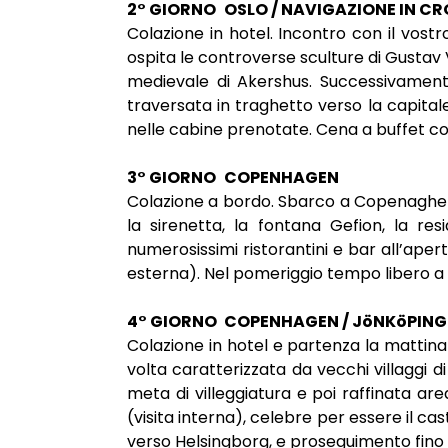
2° GIORNO
OSLO / NAVIGAZIONE IN C
Colazione in hotel. Incontro con il vostr
ospita le controverse sculture di Gustav V
medievale di Akershus. Successivament
traversata in traghetto verso la capital
nelle cabine prenotate. Cena a buffet 
3° GIORNO
COPENHAGEN
Colazione a bordo. Sbarco a Copenaghen e
la sirenetta, la fontana Gefion, la re
numerosissimi ristorantini e bar all’apert
esterna). Nel pomeriggio tempo libero a 
4° GIORNO
COPENHAGEN / JöNKöPING
Colazione in hotel e partenza la mattina
volta caratterizzata da vecchi villaggi d
meta di villeggiatura e poi raffinata are
(visita interna), celebre per essere il c
verso Helsingborg, e proseguimento fino