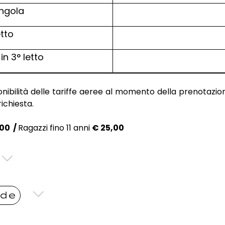
ngola
etto
in 3° letto
nibilità delle tariffe aeree al momento della prenotazione
ichiesta.
00 /
Ragazzi fino 11 anni
€ 25,00
nde