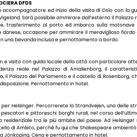
ROCIERA DFDS
o accompagnatore ed inizio della visita di Oslo con la gu
igeland. Sarà possibile ammirare dall’esterno il Palazzo re
e, trasferimento al porto ed imbarco sulla motonave 
e danese, occasione per ammirare il meraviglioso fiordo 
con una bevanda inclusa e pernottamento a bordo.
 visita con guida locale della città con particolare att
sidenza reale nel Palazzo di Amalienborg, il caratteri
o, il Palazzo del Parlamento e il castello di Rosenborg, che
disposizione. Pernottamento in hotel.
 per Helsingør. Percorrerete la Strandvejen, una delle s
i pescatori e pittoreschi borghi rurali, nel corso dell’ult
a residenziale tra le più ambite del paese. Ad Helsingør 
astello di Amleto, perché fu qui che Shakespeare ambientò
 a Jönköping. Cena e pernottamento in hotel.