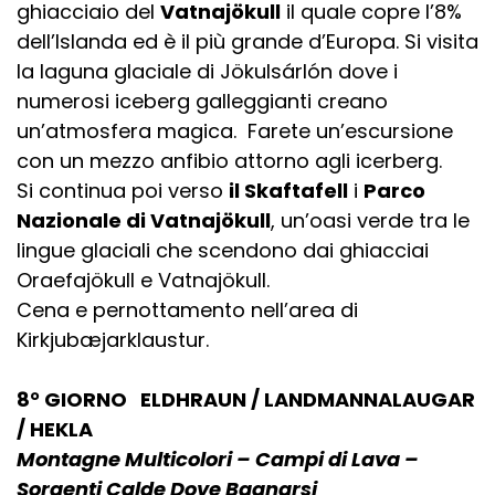
ghiacciaio del
Vatnajökull
il quale copre l’8%
dell’Islanda ed è il più grande d’Europa. Si visita
la laguna glaciale di Jökulsárlón dove i
numerosi iceberg galleggianti creano
un’atmosfera magica. Farete un’escursione
con un mezzo anfibio attorno agli icerberg.
Si continua poi verso
il Skaftafell
i
Parco
Nazionale di Vatnajökull
, un’oasi verde tra le
lingue glaciali che scendono dai ghiacciai
Oraefajökull e Vatnajökull.
Cena e pernottamento nell’area di
Kirkjubæjarklaustur.
8° GIORNO ELDHRAUN / LANDMANNALAUGAR
/ HEKLA
Montagne Multicolori – Campi di Lava –
Sorgenti Calde Dove Bagnarsi