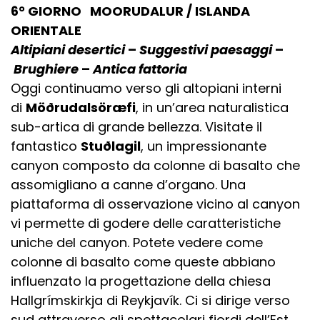
6° GIORNO MOORUDALUR / ISLANDA
ORIENTALE
Altipiani desertici
–
Suggestivi paesaggi
–
Brughiere
–
Antica fattoria
Oggi continuamo verso gli altopiani interni
di
Möðrudalsöræfi
, in un’area naturalistica
sub-artica di grande bellezza. Visitate il
fantastico
Stuðlagil
, un impressionante
canyon composto da colonne di basalto che
assomigliano a canne d’organo. Una
piattaforma di osservazione vicino al canyon
vi permette di godere delle caratteristiche
uniche del canyon. Potete vedere come
colonne di basalto come queste abbiano
influenzato la progettazione della chiesa
Hallgrímskirkja di Reykjavík. Ci si dirige verso
sud attraverso gli spettacolari fiordi dell’Est,