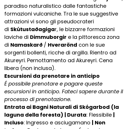
paradiso naturalistico dalle fantastiche
formazioni vulcaniche. Tra le sue suggestive
attrazioni vi sono gli pseudocrateri
di
Skútustaðagiga
r, le bizzarre formazioni
laviche di
Dimmuborgir
e la pittoresca zona
di
Namaskarð
/
Hverarönd
con le sue
sorgenti bollenti, ricche di argilla. Rientro ad
Akureyri. Pernottamento ad Akureyri. Cena
libera (non inclusa).
Escursioni da prenotare in anticipo
É possibile prenotare e pagare queste
escursioni in anticipo. Fateci sapere durante il
processo di prenotazione.
Entrata ai Bagni Naturali di Skógarbod (la
laguna della foresta) | Durata
: Flessibile
|
Incluso
: Ingresso e asciugamano
|
Non