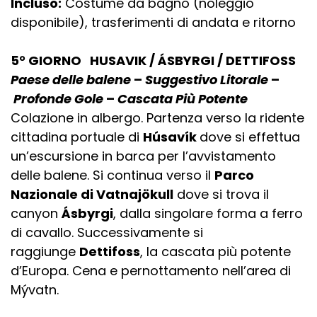
Incluso:
Costume da bagno (noleggio
disponibile), trasferimenti di andata e ritorno
5° GIORNO HUSAVIK / ÁSBYRGI / DETTIFOSS
Paese delle balene
–
Suggestivo Litorale
–
Profonde Gole
–
Cascata Più Potente
Colazione in albergo. Partenza verso la ridente
cittadina portuale di
Húsavík
dove si effettua
un’escursione in barca per l’avvistamento
delle balene. Si continua verso il
Parco
Nazionale di Vatnajökull
dove si trova il
canyon
Ásbyrgi
, dalla singolare forma a ferro
di cavallo. Successivamente si
raggiunge
Dettifoss
, la cascata più potente
d’Europa. Cena e pernottamento nell’area di
Mývatn.