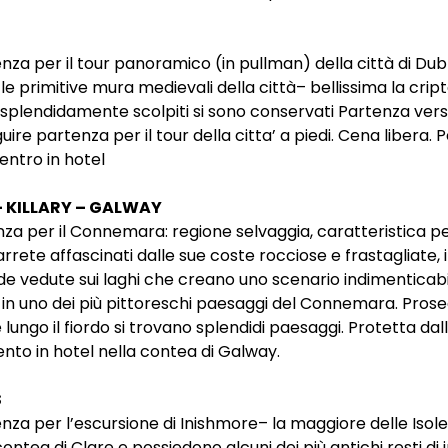
za per il tour panoramico (in pullman) della città di Dubl
 primitive mura medievali della città– bellissima la cript
ra splendidamente scolpiti si sono conservati Partenza vers
uire partenza per il tour della citta’ a piedi. Cena libera
ientro in hotel
 KILLARY – GALWAY
a per il Connemara: regione selvaggia, caratteristica per i
imarrete affascinati dalle sue coste rocciose e frastagliate
de vedute sui laghi che creano uno scenario indimenticabi
 in uno dei più pittoreschi paesaggi del Connemara. Prosegu
i e lungo il fiordo si trovano splendidi paesaggi. Protetta
to in hotel nella contea di Galway.
S
za per l’escursione di Inishmore– la maggiore delle Isole
ntea di Clare e possiedono alcuni dei più antichi resti di i