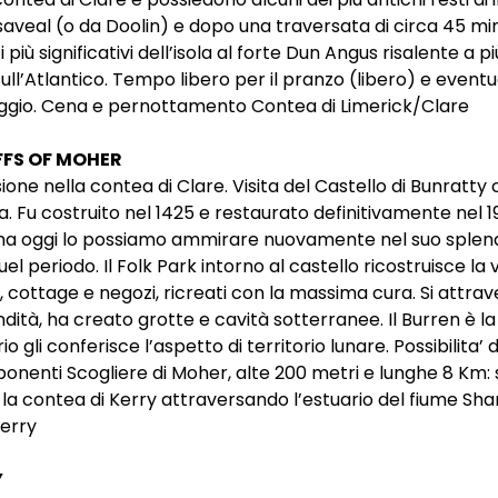
ssaveal (o da Doolin) e dopo una traversata di circa 45 mi
più significativi dell’isola al forte Dun Angus risalente a 
ull’Atlantico. Tempo libero per il pranzo (libero) e eventua
riggio. Cena e pernottamento Contea di Limerick/Clare
FFS OF MOHER
ione nella contea di Clare. Visita del Castello di Bunra
. Fu costruito nel 1425 e restaurato definitivamente nel 195
i ma oggi lo possiamo ammirare nuovamente nel suo splen
el periodo. Il Folk Park intorno al castello ricostruisce la v
, cottage e negozi, ricreati con la massima cura. Si attrav
dità, ha creato grotte e cavità sotterranee. Il Burren è la
orio gli conferisce l’aspetto di territorio lunare. Possibili
nenti Scogliere di Moher, alte 200 metri e lunghe 8 Km:
 la contea di Kerry attraversando l’estuario del fiume Sh
Kerry
Y