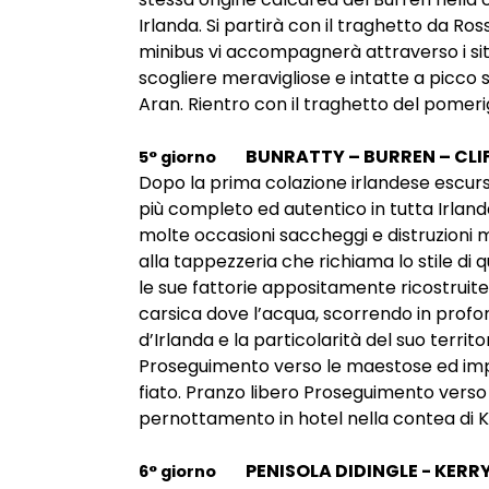
Irlanda. Si partirà con il traghetto da Ro
minibus vi accompagnerà attraverso i siti 
scogliere meravigliose e intatte a picco s
Aran. Rientro con il traghetto del pome
BUNRATTY – BURREN – CLI
5° giorno
Dopo la prima colazione irlandese escurs
più completo ed autentico in tutta Irlanda
molte occasioni saccheggi e distruzion
alla tappezzeria che richiama lo stile di qu
le sue fattorie appositamente ricostruite
carsica dove l’acqua, scorrendo in profon
d’Irlanda e la particolarità del suo territ
Proseguimento verso le maestose ed impo
fiato. Pranzo libero Proseguimento verso
pernottamento in hotel nella contea di 
PENISOLA DIDINGLE - KERR
6° giorno