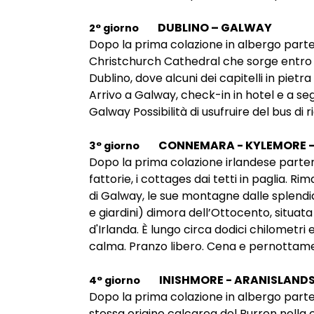
DUBLINO – GALWAY
2° giorno
Dopo la prima colazione in albergo parten
Christchurch Cathedral che sorge entro le
Dublino, dove alcuni dei capitelli in piet
Arrivo a Galway, check-in in hotel e a seg
Galway Possibilità di usufruire del bus di r
CONNEMARA - KYLEMORE –
3° giorno
Dopo la prima colazione irlandese partenz
fattorie, i cottages dai tetti in paglia. R
di Galway, le sue montagne dalle splendi
e giardini) dimora dell’Ottocento, situata
d'Irlanda. È lungo circa dodici chilometr
calma. Pranzo libero. Cena e pernottamen
INISHMORE - ARANISLAND
4° giorno
Dopo la prima colazione in albergo parten
stessa origine calcarea del Burren nella co