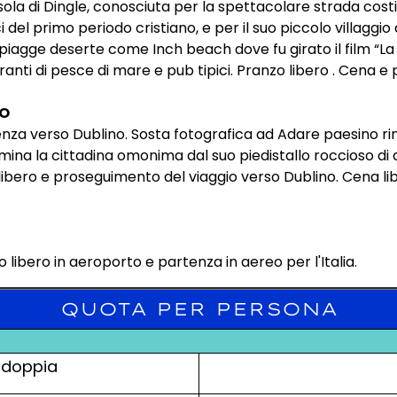
isola di Dingle, conosciuta per la spettacolare strada cos
 del primo periodo cristiano, e per il suo piccolo villaggio 
spiagge deserte come Inch beach dove fu girato il film “La f
toranti di pesce di mare e pub tipici. Pranzo libero . Cena
NO
nza verso Dublino. Sosta fotografica ad Adare paesino rin
na la cittadina omonima dal suo piedistallo roccioso di quas
ibero e proseguimento del viaggio verso Dublino. Cena li
libero in aeroporto e partenza in aereo per l'Italia.
QUOTA PER PERSONA
 doppia