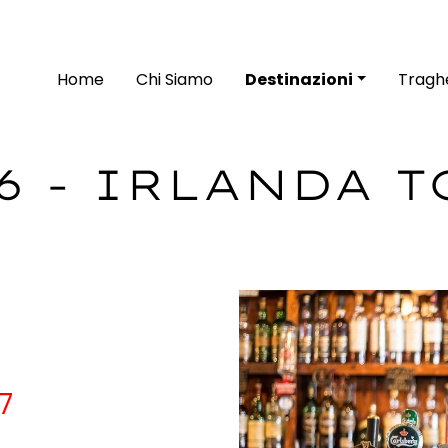
Home
Chi Siamo
Destinazioni
Traghe
6 - IRLANDA 
7