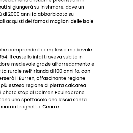
nuti si giungerà su Inishmore, dove un
più di 2000 anni fa abbarbicato su
li acquisti dei famosi maglioni delle isole
tty che comprende il complesso medievale
4. Il castello infatti aveva subito in
dore medievale grazie all’arredamento e
ita rurale nell’Irlanda di 100 anni fa, con
erserà il Burren, affascinante regione
 più estesa regione di pietra calcarea
ta’ di photo stop al Dolmen Poulnabrone.
 sono uno spettacolo che lascia senza
annon in traghetto. Cena e