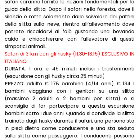
safari saranno fornite le nozioni fondamentali per la
guida della slitta. Dopo il safari nella foresta, dove il
silenzio è rotto solamente dallo scivolare dei pattini
della slitta sulla neve, rientro all’allevamento dove
potrete riscaldarvi al falò gustando una bevanda
calda e chiacchierare con l’allevatore di questi
simpatici animali.
Safari di 3 km con gli husky (11:30-13:15) ESCLUSIVO IN
ITALIANO
DURATA: 1 ora e 45 minuti inclusi i trasferimenti
(escursione con gli husky circa 25 minuti)
PREZZO: adulto € 178 bambino (4/14 anni) € 134 I
bambini viaggiano con i genitori su una slitta
(massimo 2 adulti e 2 bambini per slitta) e si
sconsiglia di far partecipare a questa escursione
bambini sotto i due anni. Quando si condivide la slitta
trainata dagli husky durante il safari, una persona sta
in piedi dietro come conducente e una sta seduta
sulla slitta come passeggero. I conducenti possono